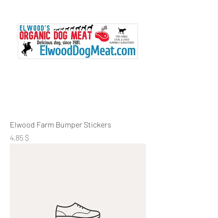
Elwood Farm Bumper Stickers
Preis
4,85 $