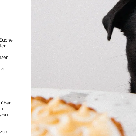
 Suche
ten
Basen
 zu
s über
zu
en. ​
 von