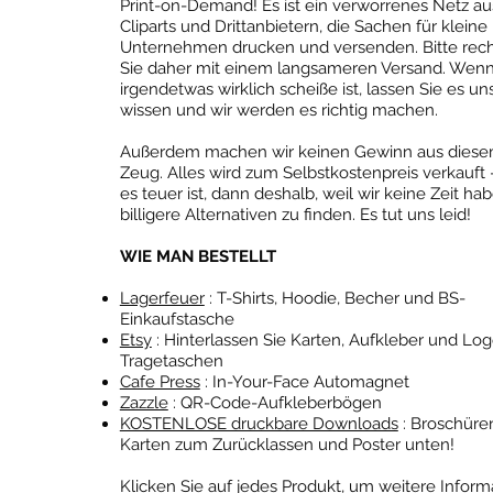
Print-on-Demand! Es ist ein verworrenes Netz au
Cliparts und Drittanbietern, die Sachen für kleine
Unternehmen drucken und versenden. Bitte rec
Sie daher mit einem langsameren Versand. Wen
irgendetwas wirklich scheiße ist, lassen Sie es un
wissen und wir werden es richtig machen.
Außerdem machen wir keinen Gewinn aus dies
Zeug. Alles wird zum Selbstkostenpreis verkauft
es teuer ist, dann deshalb, weil wir keine Zeit hab
billigere Alternativen zu finden. Es tut uns leid!
WIE MAN BESTELLT
Lagerfeuer
: T-Shirts, Hoodie, Becher und BS-
Einkaufstasche
Etsy
: Hinterlassen Sie Karten, Aufkleber und Log
Tragetaschen
Cafe Press
: In-Your-Face Automagnet
Zazzle
: QR-Code-Aufkleberbögen
KOSTENLOSE druckbare Downloads
: Broschüre
Karten zum Zurücklassen und Poster unten!
Klicken Sie auf jedes Produkt, um weitere Infor