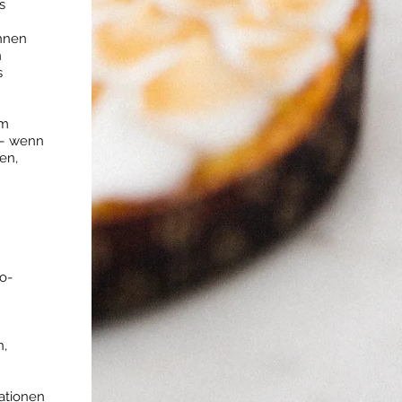
s
hnen
n
s
em
 – wenn
en,
o-
n,
mationen