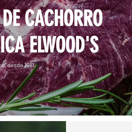
 DE CACHORRO
ICA ELWOOD'S
s, desde 1981.