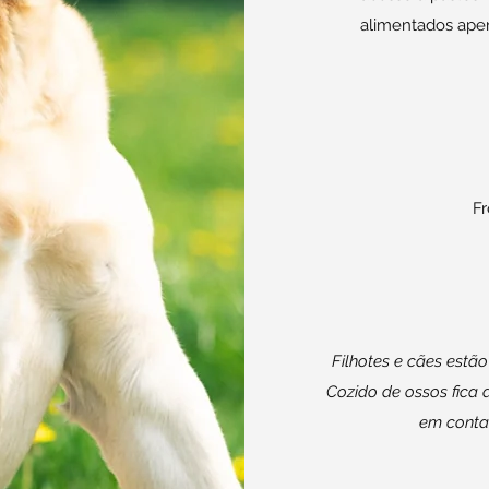
alimentados apen
F
Filhotes e cães estão 
Cozido de ossos fica d
em conta