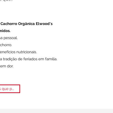
 Cachorro Orgânica Elwood's
midos.
a pessoal.
chorro.
nefícios nutricionais.
 tradição de feriados em família.
tem dor.
 que p...