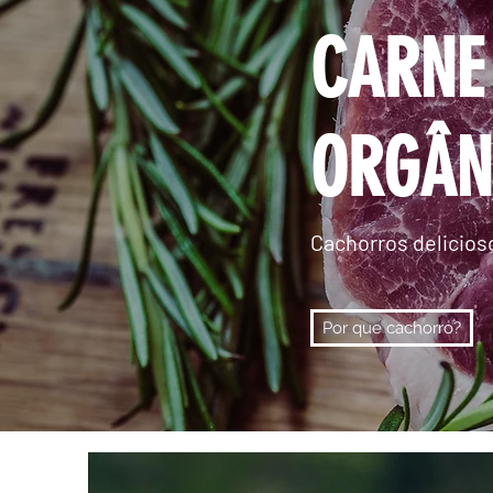
CARNE
ORGÂN
Cachorros delicioso
Por que cachorro?