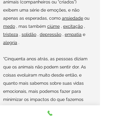
animais (companheiros ou “criados”)
exibem uma série de emoções, e não
apenas as esperadas, como
ansiedade
ou
medo
, mas também
ciúme
,
excitação
,
tristeza
,
solidão
,
depressão
,
empatia
e
alegria
.
“Cinquenta anos atrás, as pessoas diziam
que os animais não podem sentir dor. As
coisas evoluíram muito desde então, e
quanto mais sabemos sobre suas vidas
emocionais, mais podemos fazer para
minimizar os impactos do que fazemos
com eles.” -
Dra Mirjam Guesgen
Mas mesmo que não possamos ter
certeza de quão semelhante a dor e o