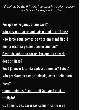
(Inspired by Ed Winter’s free ebook,
30 Non-Vegan
Excuses & How to Respond to Them
.)
Por que os veganos criam cães?
Não posso amar os animais e ainda comê-los?
Não force seus pontos de vista em mim! Não é
minha escolha pessoal comer animais?
Gosto do sabor da carne. Por que eu deveria
desistir disso?
Você já ouviu falar da cadeia alimentar? Leões?
Não precisamos comer animais, ovos e leite para
viver?
Comer animais é uma tradição! Você odeia a
tradição?
Os homens das cavernas comiam carne e os